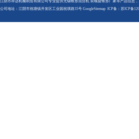
江阴市祥达机械制造有限公司专业提供无锡锥形混合机 双螺旋锥形厂家等产品信息
公司地址：江阴市祝塘镇开发区工业园祝璜路35号
GoogleSitemap
ICP备：
苏ICP备120