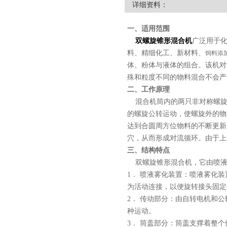
详细资料：
一、适用范围
双螺旋锥形混合机
广泛用于
料、精细化工、新材料、
饲料添加
体、粉体与液体的组合。该机对
殊和粒度不同的物料混合不会产
二、工作原理
混合机筒内的两只非对称螺旋
的螺旋公转运动，使螺旋外的物
达到合圆周方位物料的不断更新
穴，从而形成对流循环。由于上
三、结构特点
双螺旋锥形混合机，它由喷液
1
． 喷液雾化装置：喷液雾化
为活动连接，以便旋转接头固定
2
． 传动部分：由自转电机和
种运动。
3
． 筒盖部分：筒盖支撑着整