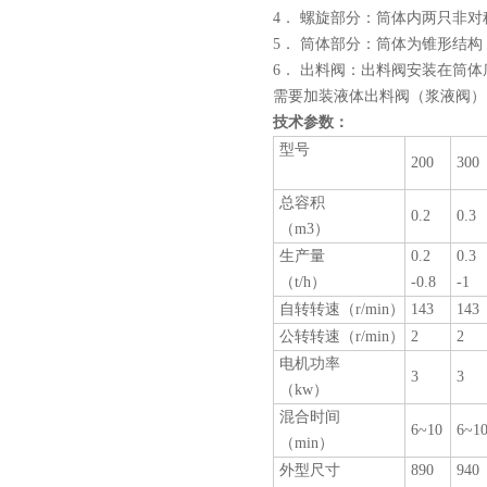
4
． 螺旋部分：筒体内两只非
5
． 筒体部分：筒体为锥形结
6
． 出料阀：出料阀安装在筒
需要加装液体出料阀（浆液阀）
技术参数：
型号
200
300
总容积
0.2
0.3
（
m3）
生产量
0.2
0.3
（t/h）
-0.8
-1
自转转速（r/min）
143
143
公转转速（r/min）
2
2
电机功率
3
3
（kw）
混合时间
6~10
6~1
（min）
外型尺寸
890
940