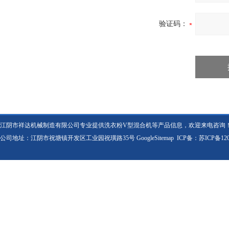
验证码：
江阴市祥达机械制造有限公司专业提供洗衣粉V型混合机等产品信息，欢迎来电咨询
公司地址：江阴市祝塘镇开发区工业园祝璜路35号
GoogleSitemap
ICP备：
苏ICP备120