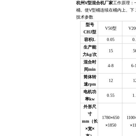
杭州V型混合机厂家
工作原理：
桶。使V型桶连续在桶内上、下
技术参数
型号
V50型
V2
CHJ型
容积L
0.05
0
生产能
15
5
力kg/次
混合时
4-8
6-
间min
筒体转
12
1
速rpm
电机功
0.55
1
率kw
外形尺
寸
×
1780
650
1100
mm（长
×
×
1850
1
×
×
宽