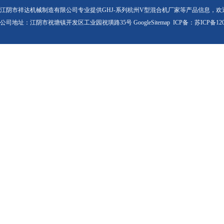
江阴市祥达机械制造有限公司专业提供GHJ-系列杭州V型混合机厂家等产品信息，欢
公司地址：江阴市祝塘镇开发区工业园祝璜路35号
GoogleSitemap
ICP备：
苏ICP备120