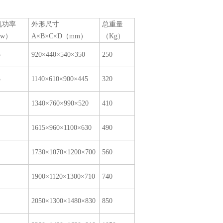
机功率
外形尺寸
总重量
w）
A×B×C×D（mm）
（Kg）
5
920×440×540×350
250
5
1140×610×900×445
320
1340×760×990×520
410
1615×960×1100×630
490
1730×1070×1200×700
560
1900×1120×1300×710
740
2050×1300×1480×830
850