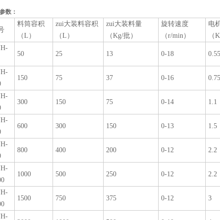
参数：
料筒容积
zui大装料容积
zui大装料量
旋转速度
电
号
（L）
（L）
（Kg/批）
（r/min）
（K
H-
50
25
13
0-18
0.5
H-
150
75
37
0-16
0.7
0
H-
300
150
75
0-14
1.1
0
H-
600
300
150
0-13
1.5
0
H-
800
400
200
0-12
2.2
0
H-
1000
500
250
0-12
2.2
00
H-
1500
750
375
0-12
3
00
H-