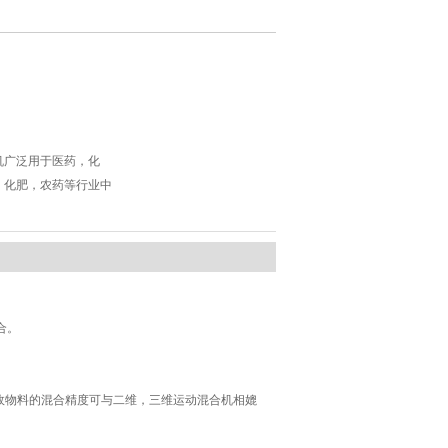
本机广泛用于医药，化
，化肥，农药等行业中
合。
故物料的混合精度可与二维，三维运动混合机相媲