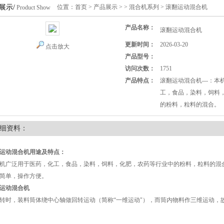
展示/
位置：
首页
>
产品展示
> >
混合机系列
> 滚翻运动混合机
Product Show
产品名称：
滚翻运动混合机
更新时间：
2026-03-20
点击放大
产品型号：
访问次数：
1751
产品特点：
滚翻运动混合机---：
工，食品，染料，饲料
的粉料，粒料的混合。
细资料：
运动混合机
用途及特点：
广泛用于医药，化工，食品，染料，饲料，化肥，农药等行业中的粉料，粒料的混
简单，操作方便。
运动混合机
时，装料筒体绕中心轴做回转运动（简称“一维运动"），而筒内物料作三维运动，