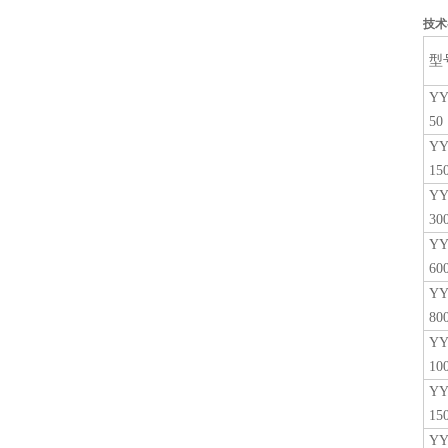
技术
型
YY
50
YY
15
YY
30
YY
60
YY
80
YY
10
YY
15
YY