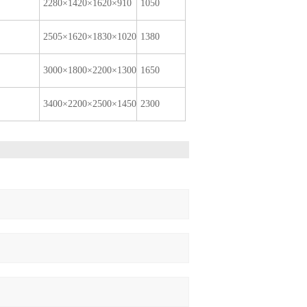
2280×1420×1620×910
1050
2505×1620×1830×1020
1380
3000×1800×2200×1300
1650
3400×2200×2500×1450
2300
：