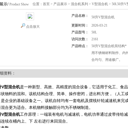
展示/
位置：
首页
>
产品展示
>
混合机系列
>
V型混合机
> 50L50升
Product Show
产品名称：
50升V型混合机
更新时间：
2026-03-21
点击放大
产品型号：
50L
访问次数：
2161
产品特点：
50升V型混合机筒结构
用不锈钢材料制作、内
合均匀、用途极广。
细资料：
升V型混合机
是一种新型、高效、高精度的混合设备，它适用于化工、食品
料状物料的混和。该机结构合理、简单、操作密闭，进出料方便，（人工
，是企业的基础设备之一。该机自转均有一套电机及摆线针轮减速机来完
料混合更为适合。本机物料接触部分均为不锈钢制造。
升V型混合机
工作原理：一端装有电机与减速机，电机功率通过皮带传给减
桶连续在桶内上、下 左右进行来回混合。
术参数