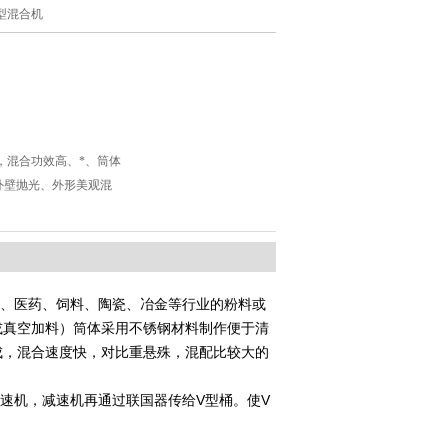
V型混合机
*，混合功效高、*、筒体
外壁抛光、外形美观混
、医药、饲料、陶瓷、冶金等行业的粉料或
或真空加料）筒体采用不锈钢材料制作便于清
成，混合速度快，对比重悬殊，混配比较大的
速机，减速机再通过联国器传给V型桶。使V