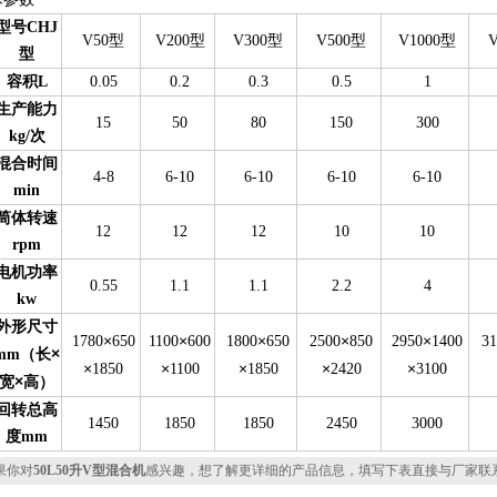
型号CHJ
V50型
V200型
V300型
V500型
V1000型
型
容积L
0.05
0.2
0.3
0.5
1
生产能力
15
50
80
150
300
kg/次
混合时间
4-8
6-10
6-10
6-10
6-10
min
筒体转速
12
12
12
10
10
rpm
电机功率
0.55
1.1
1.1
2.2
4
kw
外形尺寸
×
×
×
×
×
1780
650
1100
600
1800
650
2500
850
2950
1400
3
×
mm（长
×
×
×
×
×
1850
1100
1850
2420
3100
×
宽
高）
回转总高
1450
1850
1850
2450
3000
度mm
你对
50L50升V型混合机
感兴趣，想了解更详细的产品信息，填写下表直接与厂家联