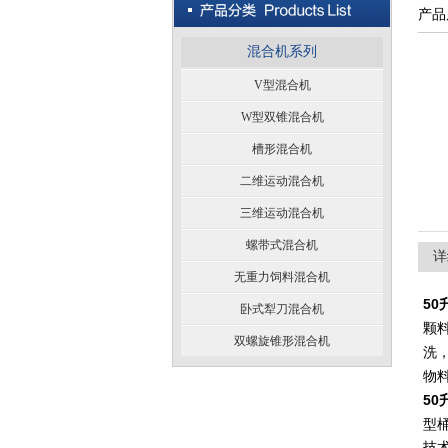
产品
混合机系列
V型混合机
W型双锥混合机
槽形混合机
二维运动混合机
三维运动混合机
螺带式混合机
详
无重力饲料混合机
50
卧式犁刀混合机
颗
双螺旋锥形混合机
洗
物
50
型
技