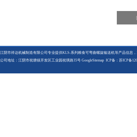
江阴市祥达机械制造有限公司专业提供KLS-系列粮食可弯曲螺旋输送机等产品信息
公司地址：江阴市祝塘镇开发区工业园祝璜路35号
GoogleSitemap
ICP备：
苏ICP备120