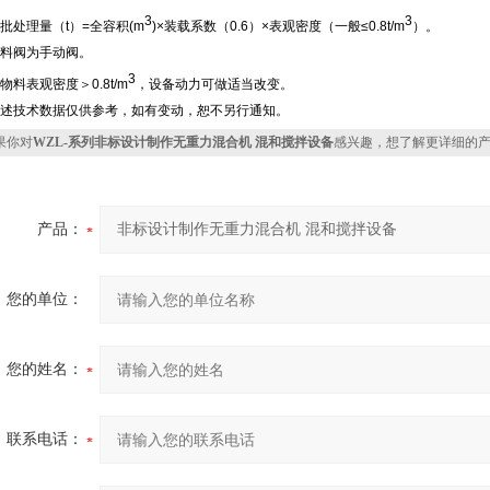
3
3
 每批处理量（t）=全容积(m
)×装载系数（0.6）×表观密度（一般≤0.8t/m
）。
 出料阀为手动阀。
3
 当物料表观密度＞0.8t/m
，设备动力可做适当改变。
 上述技术数据仅供参考，如有变动，恕不另行通知。
你对
WZL-系列非标设计制作无重力混合机 混和搅拌设备
感兴趣，想了解更详细的
产品：
您的单位：
您的姓名：
联系电话：