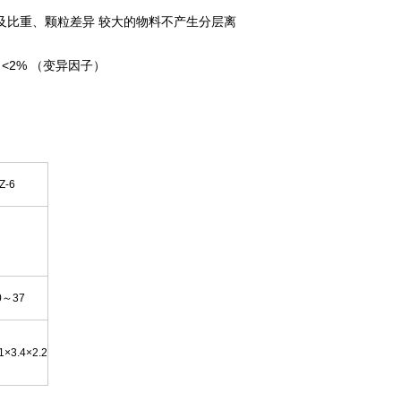
及比重、颗粒差异 较大的物料不产生分层离
 <2% （变异因子）
Z-6
0～37
.1×3.4×2.2