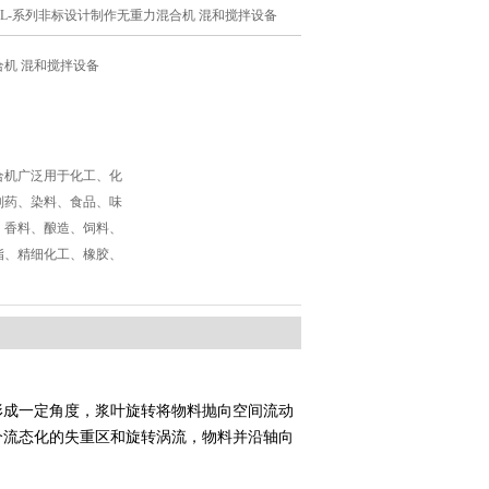
WZL-系列非标设计制作无重力混合机 混和搅拌设备
机 混和搅拌设备
合机广泛用于化工、化
制药、染料、食品、味
、香料、酿造、饲料、
脂、精细化工、橡胶、
形成一定角度，浆叶旋转将物料抛向空间流动
个流态化的失重区和旋转涡流，物料并沿轴向