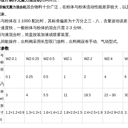
标设计制作无重力混合机
结构特点：
混合物料十分广泛，在粉体与粉体流动性能差异较大，以
双轴无重力混合机
现象。
与粉体在 1:1000 配比时，其标准偏差为十万分之三 - 八，含量波动误差
合速度快，一般粉体与粉体的混合只需 2-3 分钟。
固与液混合时，筒盖按装加液或喷雾装置。
机间歇操作，出料阀采用长型双门放料，出料阀设有手动、气动型式。
术参数
型号
WZ-0.1
WZ-0.25
WZ-0.5
WZ-1
WZ-2
WZ-4
W
名称
全容
积
0.1
0.25
0.5
1
2
4
6
3
m
)
功率
3
4
5.5
11
18.5
22～30
3
kw)
外形
尺寸
1.2×1.2×0.9
1.3×1.3×1
1.6×1.4×1.2
1.8×2.0×1.5
2.4×2.5×1.9
3.0×2.9×2.0
3
m)
：