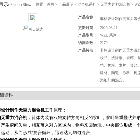
展示/
位置：
首页
>
产品展示
>
混合机系列
>
无重力饲料混合机
> 
Product Show
产品名称：
非标设计制作无重力混合
更新时间：
2026-03-21
点击放大
产品型号：
WZL-系列
访问次数：
2179
产品特点：
非标设计制作无重力混
妆品、洗涤剂、农药、
精、奶粉、麦片、食盐
建材、陶瓷、涂料、树
添加剂的混合。
细资料：
标设计制作无重力混合机
工作原理：
轴无重力混合机
，筒体内装有双轴旋转方向相反的浆叶，浆叶呈重叠状并
，产生瞬间失重，相互落入对方区域内，物料来回渗混，中央部位形成一
向运动，从而形成*复合循环，迅速达到均匀混合。