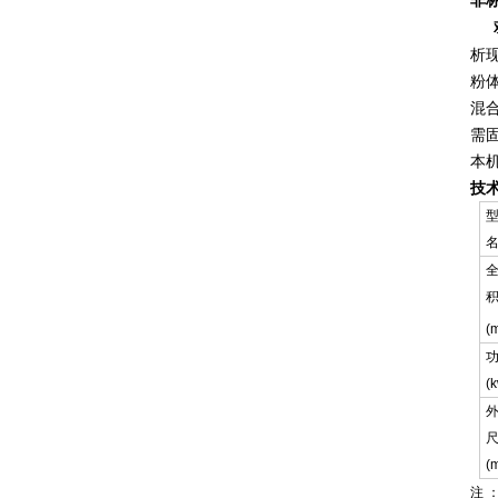
非
析
粉体
混
需
本
技
(
(
(
注 