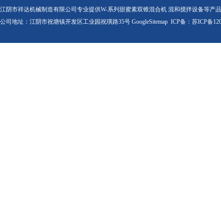
江阴市祥达机械制造有限公司专业提供W-系列甜蜜素双锥混合机 混和搅拌设备等产
公司地址：江阴市祝塘镇开发区工业园祝璜路35号
GoogleSitemap
ICP备：
苏ICP备120