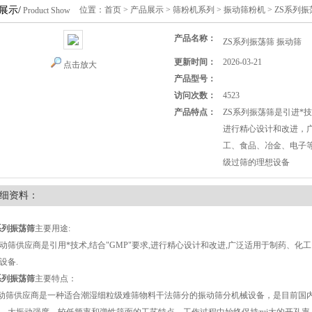
展示/
位置：
首页
>
产品展示
>
筛粉机系列
>
振动筛粉机
> ZS系列
Product Show
产品名称：
ZS系列振荡筛 振动筛
更新时间：
2026-03-21
点击放大
产品型号：
访问次数：
4523
产品特点：
ZS系列振荡筛是引进*技
进行精心设计和改进，
工、食品、冶金、电子
级过筛的理想设备
细资料：
系列振荡筛
主要用途:
筛供应商是引用*技术,结合"GMP"要求,进行精心设计和改进,广泛适用于制药、化
设备.
系列振荡筛
主要特点：
筛供应商是一种适合潮湿细粒级难筛物料干法筛分的振动筛分机械设备，是目前国