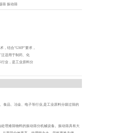
振荡筛 振动筛
术，结合“GMP“要求，
广泛适用于制药、化
等行业，是工业原料分
工、食品、冶金、电子等行业,是工业原料分级过筛的
内处理难筛物料的振动筛分机械设备。振动筛具有大