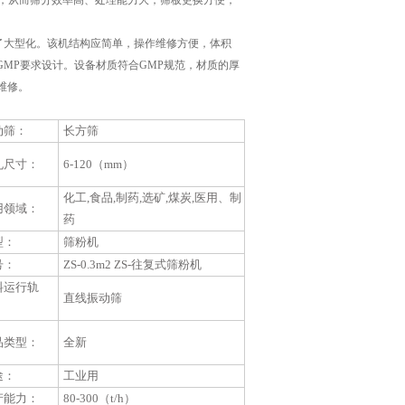
率，从而筛分效率高、处理能力大，筛板更换方便，
了大型化。该机结构应简单，操作维修方便，体积
MP要求设计。设备材质符合GMP规范，材质的厚
维修。
动筛：
长方筛
孔尺寸：
6-120（mm）
化工,食品,制药,选矿,煤炭,医用、制
用领域：
药
型：
筛粉机
号：
ZS-0.3m2 ZS-往复式筛粉机
料运行轨
直线振动筛
：
品类型：
全新
途：
工业用
产能力：
80-300（t/h）