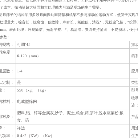
、大振动强度、较低频率和弹性筛面的工艺特点。工作过程中始终保持zui大的开孔
了成本。振动筛超大筛面和大处理能力可满足现场的生产需要。
筛筛子的结构采用多段筛面振动而筛箱和机架不参与振动的运动方式，使筛子实现
处理量大，噪音低，抗腐蚀，低故障，寿命长，耗能低，清洗*，无粉尘飞扬，*按照G
3mm。表面处理：外观简洁、光滑平整、*、易清洁。夹具夹持坚固，不易损坏，便于
参数：
网规格：
可调‘45
振
料粒度
6-120（mm）
筛
：
面层数：
1-4
应
工定制：
是
类
量：
550（kg）（kg）
型
物
网材料：
电成型筛网
迹
塑料,铝、锌等金属灰,沙子、泥土,粮食,药,茶叶,脱水蔬菜粉,粮
用对象：
产
食、药
牌：
祥达
用
机功率：
0.4×2（KW）（Kw）
生