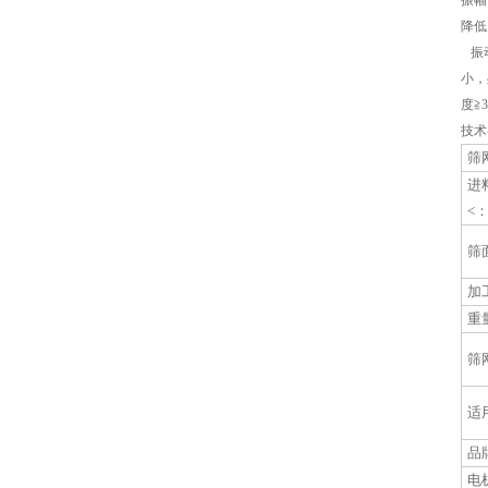
振幅
降低
振动
小，
度≧
技术
筛
进
<
筛
加
重
筛
适
品
电