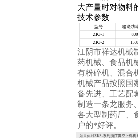
大产量时对物料
技术参数
型号
输送功率k
ZKJ-1
800
ZKJ-2
150
江阴市祥达机械
药机械、食品机
有粉碎机、混合
机械产品按照国家
备先进、工艺配
制造一条龙服务
各大型制药厂、
户的*好评。
如果你对
ZKS-系列浙江真空上料机