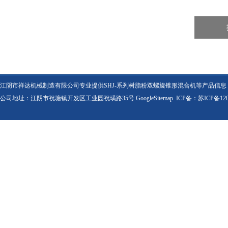
江阴市祥达机械制造有限公司专业提供SHJ-系列树脂粉双螺旋锥形混合机等产品信
公司地址：江阴市祝塘镇开发区工业园祝璜路35号
GoogleSitemap
ICP备：
苏ICP备120