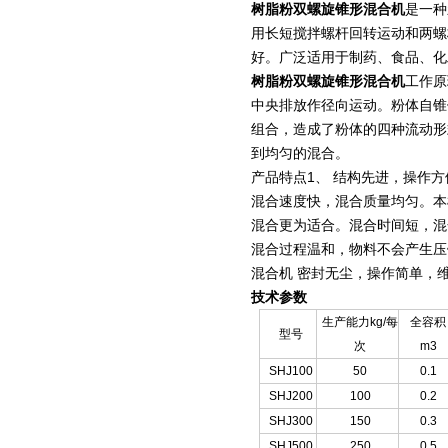
树脂粉双螺旋锥形混合机
是一种
用长短搅拌螺杆回转运动和两螺
好。广泛适用于制药、食品、化
树脂粉双螺旋锥形混合机
工作原
中央排放作径向运动。粉体自锥
组合，造成了粉体的四种流动形
到均匀的混合。
产品特点1、 结构先进，操作
混合速度快，混合质量均匀。本
混合更为适合。混合时间短，混
混合过程温和，物料不会产生压
混合机 密封无尘，操作简单，
技术参数
生产能力kg/每
全容积
型号
次
m3
SHJ100
50
0.1
SHJ200
100
0.2
SHJ300
150
0.3
SHJ500
250
0.5