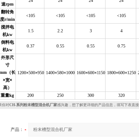
24
24
24
24
速rpm
翻转角
<105
<105
<105
<105
度r/min
搅拌电
1.5
2.2
3
4
机kw
倒料电
0.37
0.55
0.55
0.75
机kw
外形尺
寸
mm（长
×
×
×
×
×
×
×
×
1200
500
950
1400
580
1000
1600
600
1150
1800
600
1250
×
×
宽
高）
重量kg
200
250
300
320
你对
CH-系列粉末槽型混合机厂家
感兴趣，想了解更详细的产品信息，填写下表直接
产品：