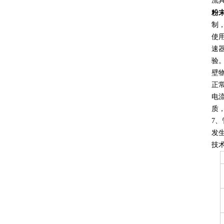
流
粉
制
使
速
验
壁
正
电
质
7
发
技