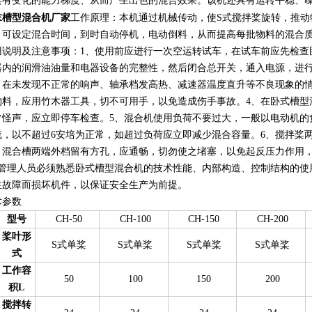
具有变化的能力梯度、从而产生出色的混合效果。该机还具有运转平稳、
末槽型混合机厂家
工作原理：本机通过机械传动，使S式搅拌桨旋转，推动
，可设定混合时间，到时自动停机，电动倒料，从而提高每批物料的混合
用说明及注意事项：1、使用前应进行一次空运转试车，在试车前应先检查
器内的润滑油油量和电器设备的完整性，然后闭合总开关，通入电源，进行
。在未发现不正常的响声、轴承档发高热、减速器温度直升等不良现象的情
物料，应用竹木器工具，切不可用手，以免造成伤手事故。4、在卧式槽型
常怪声，应立即停车检查。5、混合机使用负荷不要过大，一般以电动机的负
流，以不超过6安培为正常，如超过负荷应立即减少混合容量。6、搅拌桨
，混合槽两端外档留有方孔，应通畅，切勿使之堵塞，以免起反压力作用
、管理人员必须熟悉卧式槽型混合机的技术性能、内部构造、控制结构的使
生故障而损坏机件，以保证安全生产为前提。
术参数
型号
CH-50
CH-100
CH-150
CH-200
桨叶形
S式单桨
S式单桨
S式单桨
S式单桨
式
工作容
50
100
150
200
积L
搅拌转