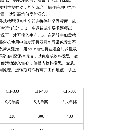
噪音低、装载系统高、混合时间短等优点。
物料往复翻动，均匀混合，操作采用电气控
质量，达到高均匀度的混合。
卧式槽型混合机全部连接件的坚固程度，减
空运转试车。2、空运转试车要求逐项试
况下，才可投入生产。3、在运转中如需槽
混合机使用中如发现机器震动异常或发出不
荷来测定，用380V电动机在混合时的重载
两端轴封应保持清洁，以免造成物料发黑、变
，使污物渗入轴心，使槽内物料发黑、变质。
用原理。运转期间不得离开工作地点，防止
CH-300
CH-400
CH-500
S式单桨
S式单桨
S式单桨
220
300
400