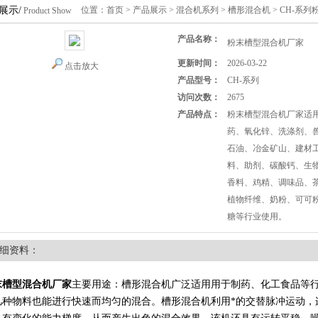
展示/
位置：
首页
>
产品展示
>
混合机系列
>
槽形混合机
> CH-系
Product Show
产品名称：
粉末槽型混合机厂家
更新时间：
2026-03-22
点击放大
产品型号：
CH-系列
访问次数：
2675
产品特点：
粉末槽型混合机厂家适
药、氧化锌、洗涤剂、
石油、冶金矿山、建材
料、助剂、碳酸钙、生
香料、鸡精、调味品、
植物纤维、奶粉、可可
糖等行业使用。
细资料：
末槽型混合机厂家
主要用途：槽形混合机广泛适用用于制药、化工食品等
几种物料也能进行快速而均匀的混合。槽形混合机利用*的交替脉冲运动，