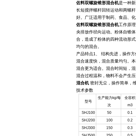
佐料双螺旋锥形混合机
是一种新
长短搅拌螺杆回转运动和两螺杆
好。广泛适用于制药、食品、化
佐料双螺旋锥形混合机
工作原理
央排放作径向运动。粉体自锥体
合，造成了粉体的四种流动形式
均匀的混合。
产品特点1、 结构先进，操作
混合速度快，混合质量均匀。本
混合更为适合。混合时间短，混
混合过程温和，物料不会产生压
混合机
密封无尘，操作简单，维
技术参数
生产能力kg/每
全容积
型号
次
m3
SHJ100
50
0.1
SHJ200
100
0.2
SHJ300
150
0.3
SHJ500
250
0.5