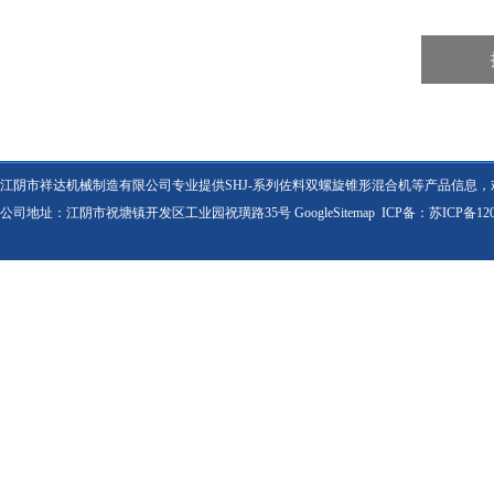
江阴市祥达机械制造有限公司专业提供SHJ-系列佐料双螺旋锥形混合机等产品信息
公司地址：江阴市祝塘镇开发区工业园祝璜路35号
GoogleSitemap
ICP备：
苏ICP备120