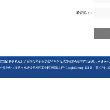
验证码：
江阴市祥达机械制造有限公司专业提供W-系列香精双锥混合机等产品信息，欢迎来电
公司地址：江阴市祝塘镇开发区工业园祝璜路35号
GoogleSitemap
ICP备：
苏ICP备120