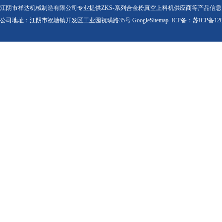
江阴市祥达机械制造有限公司专业提供ZKS-系列合金粉真空上料机供应商等产品信
公司地址：江阴市祝塘镇开发区工业园祝璜路35号
GoogleSitemap
ICP备：
苏ICP备120