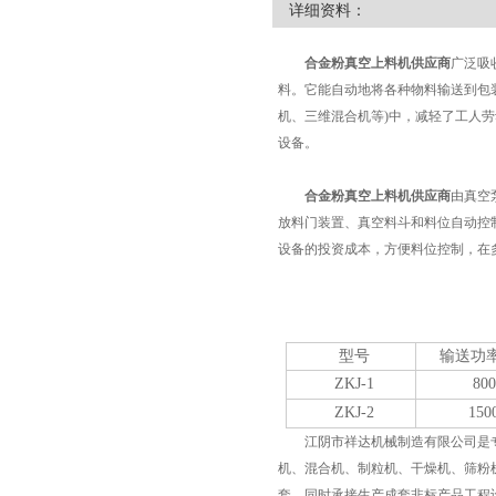
详细资料：
合金粉真空上料机供应商
广泛吸
料。它能自动地将各种物料输送到包
机、三维混合机等)中，减轻了工人
设备。
合金粉真空上料机供应商
由真空
放料门装置、真空料斗和料位自动控
设备的投资成本，方便料位控制，在
型号
输送功率k
ZKJ-1
800
ZKJ-2
150
江阴市祥达机械制造有限公司是专
机、混合机、制粒机、干燥机、筛粉
套、同时承接生产成套非标产品工程