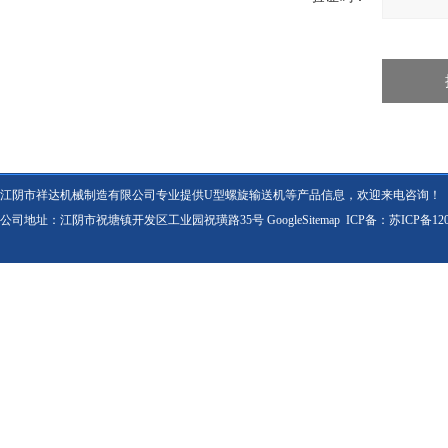
江阴市祥达机械制造有限公司专业提供U型螺旋输送机等产品信息，欢迎来电咨询！
公司地址：江阴市祝塘镇开发区工业园祝璜路35号
GoogleSitemap
ICP备：
苏ICP备120