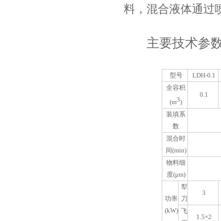
料，混合液体通过
主要技术参
型号
LDH-0.1
全容积
0.1
3
(m
)
装填系
数
混合时
间(min)
物料细
度(μm)
犁
3
功率
刀
(kW)
飞
1.5×2