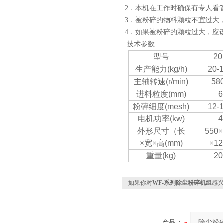
2．本机在工作时确保有专人看
3．被粉碎的物料颗粒不宜过大
4．如果被粉碎的颗粒过大，应
技术参数
型号
20
生产能力
(kg/h)
20-
主轴转速
(r/min)
58
进料粒度
(mm)
6
粉碎细度
(mesh)
12-
电机功率
(kw)
4
外形尺寸（长
550
×
×宽×高
(mm)
×
12
重量
(kg)
20
如果你对
WF-系列除尘粉碎机组
感
产品：