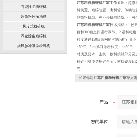
江苏粗粮粉碎机厂家
工作原理：超微
万能除尘粉碎机
料装置、粉碎装置、出料管、传动装
超微粉碎振动磨
轮微粉机组。在不停机的情况下，可任
江苏粗粮粉碎机厂家
技术指标：1.粉
风冷式粉碎机
目和300目之间进行调节。2.进料粒
涡轮除尘粉碎机
粒度通过150目筛网的占96%时产量不
旋风脉冲吸尘粉碎机
<50℃。5.出风口微粉粒度：<450目。
材质及要求：主机、物料接触部分及支架
粉碎刀材质选用硅合金，材质硬度HR
壳。
如果你对
江苏粗粮粉碎机厂家
感兴
产品：
您的单位：