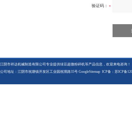
验证码：
江阴市祥达机械制造有限公司专业提供绿豆超微粉碎机等产品信息，欢迎来电咨询！
公司地址：江阴市祝塘镇开发区工业园祝璜路35号
GoogleSitemap
ICP备：
苏ICP备120