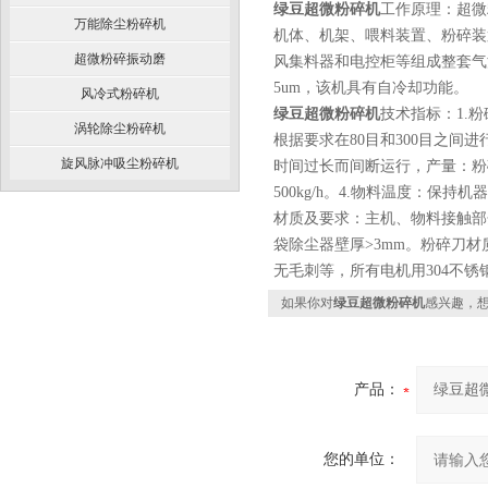
绿豆超微粉碎机
工作原理：超微
万能除尘粉碎机
机体、机架、喂料装置、粉碎装
超微粉碎振动磨
风集料器和电控柜等组成整套气
5um，该机具有自冷却功能。
风冷式粉碎机
绿豆超微粉碎机
技术指标：1.粉
涡轮除尘粉碎机
根据要求在80目和300目之间
旋风脉冲吸尘粉碎机
时间过长而间断运行，产量：粉碎粒
500kg/h。4.物料温度：保持
材质及要求：主机、物料接触部分及
袋除尘器壁厚>3mm。粉碎刀材
无毛刺等，所有电机用304不锈
如果你对
绿豆超微粉碎机
感兴趣，
产品：
您的单位：