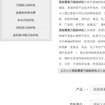
莫能霉素万能粉碎机
又称不锈钢粉碎
万能除尘粉碎机
德国、美国同类产品技术开发的。
万
超微粉碎振动磨
大小通过更换不同孔径的网筛获得，
糙、积粉的现象，使药品、食品、化
风冷式粉碎机
所、门诊部、研究所、保健品厂、建材
涡轮除尘粉碎机
莫能霉素万能粉碎机
工作原理：
利用
旋风脉冲吸尘粉碎机
碎物可直接从磨腔中排出，粒度大小
为不锈钢材料制作，机壳内部（粉碎
的现象，使食品、药品、化工等生产
维护及保养：
1、每次使用前检查各
命，随时注意保持粉碎机的清洁卫生
次。注意：不得粉碎金属，特坚固及
如果你对
莫能霉素万能粉碎机
感兴
产品：
您的单位：