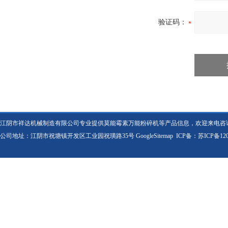
验证码：
江阴市祥达机械制造有限公司专业提供莫能霉素万能粉碎机等产品信息，欢迎来电咨
公司地址：江阴市祝塘镇开发区工业园祝璜路35号
GoogleSitemap
ICP备：
苏ICP备120