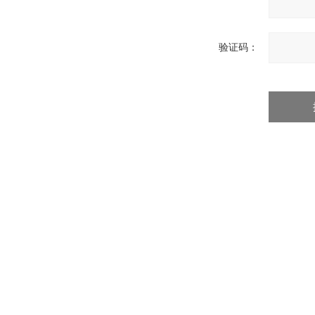
验证码：
江阴市祥达机械制造有限公司专业提供蒲公英中药粉碎机等产品信息，欢迎来电咨询
公司地址：江阴市祝塘镇开发区工业园祝璜路35号
GoogleSitemap
ICP备：
苏ICP备120