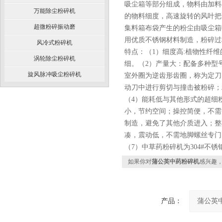
吸尘箱等部分组成，物料由加料
万能除尘粉碎机
的物料细度，高速旋转的风叶把
超微粉碎振动磨
集料箱布袋产生的粉尘由吸尘箱
用优质不锈钢材料制造，粉碎过
风冷式粉碎机
特点：（1）细度高:植物性纤维的
涡轮除尘粉碎机
细。（2）产量大：配备多种型
旋风脉冲吸尘粉碎机
室外圈为逆齿形齿圈，称为定刀
动刀中进行剪切与撞击被粉碎；
（4）能耗低与其他形式的超细
小，节约空间；操控简便，不需
制造，避免了其他介质进入；整
凑，震动低，不需地脚螺丝专门
（7）中草药粉碎机为304#不
如果你对
蒲公英中药粉碎机
感兴趣
产品：