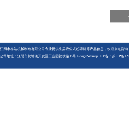
江阴市祥达机械制造有限公司专业提供生姜吸尘式粉碎机等产品信息，欢迎来电咨询
公司地址：江阴市祝塘镇开发区工业园祝璜路35号
GoogleSitemap
ICP备：
苏ICP备120