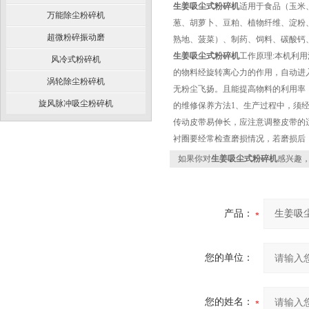
生姜吸尘式粉碎机
适用于食品（玉米
万能除尘粉碎机
葱、胡萝卜、豆粕、植物纤维、淀粉
超微粉碎振动磨
熟地、菠菜）、制药、饲料、碳酸钙
生姜吸尘式粉碎机
工作原理:
本机利用
风冷式粉碎机
的物料经旋转离心力的作用，自动进
涡轮除尘粉碎机
无粉尘飞扬。且能提高物料的利用率
旋风脉冲吸尘粉碎机
的维修保养方法
1、生产过程中，须
传动皮带易伸长，应注意调整皮带的
衬圈要经常检查磨损情况，若磨损后
如果你对
生姜吸尘式粉碎机
感兴趣
产品：
您的单位：
您的姓名：