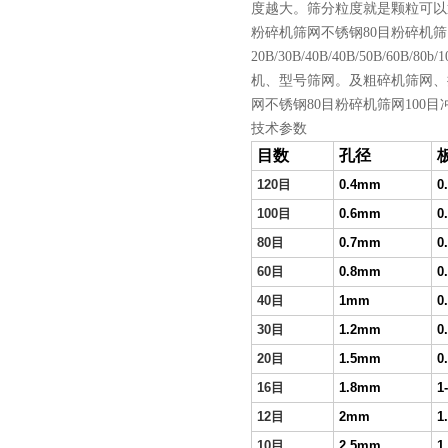
度越大。筛分粒度就是颗粒可以
粉碎机筛网不锈钢80目粉碎机筛网
20B/30B/40B/40B/50B
机、型号筛网。及粗碎机筛网、摇
网不锈钢80目粉碎机筛网100
技术参数
目数
孔径
120
目
0.4mm
0
100
目
0.6mm
0
80
目
0.7mm
0
60
目
0.8mm
0
40
目
1mm
0
30
目
1.2mm
0
20
目
1.5mm
0
16
目
1.8mm
1
12
目
2mm
1
10
目
2.5mm
1