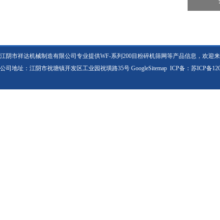
江阴市祥达机械制造有限公司专业提供WF-系列200目粉碎机筛网等产品信息，欢迎
公司地址：江阴市祝塘镇开发区工业园祝璜路35号
GoogleSitemap
ICP备：
苏ICP备120