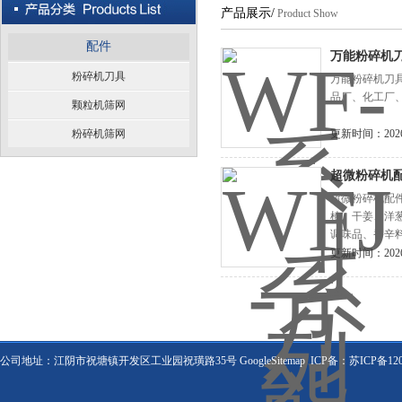
产品展示/
Product Show
配件
万能粉碎机
粉碎机刀具
万能粉碎机刀
品厂、化工厂
颗粒机筛网
粉碎机筛网
更新时间：2026-
超微粉碎机
超微粉碎机配
楂、干姜、洋
调味品、香辛
超细粉碎。
更新时间：2026-
公司地址：江阴市祝塘镇开发区工业园祝璜路35号
GoogleSitemap
ICP备：
苏ICP备120