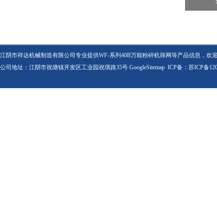
江阴市祥达机械制造有限公司专业提供WF-系列40B万能粉碎机筛网等产品信息，欢
公司地址：江阴市祝塘镇开发区工业园祝璜路35号
GoogleSitemap
ICP备：
苏ICP备120