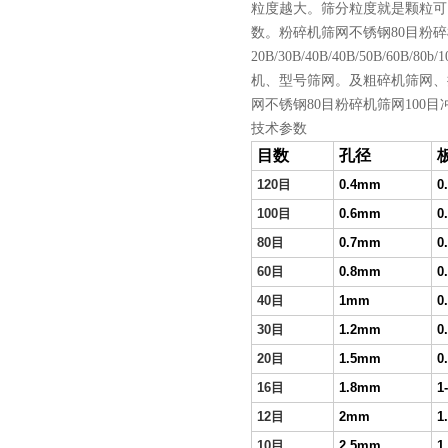
粒度越大。筛分粒度就是颗粒可
数。粉碎机筛网不锈钢80目粉碎机
20B/30B/40B/40B/50B
机、型号筛网。及粗碎机筛网、摇
网不锈钢80目粉碎机筛网100
技术参数
目数
孔径
120
目
0.4mm
0
100
目
0.6mm
0
80
目
0.7mm
0
60
目
0.8mm
0
40
目
1mm
0
30
目
1.2mm
0
20
目
1.5mm
0
16
目
1.8mm
1
12
目
2mm
1
10
目
2.5mm
1