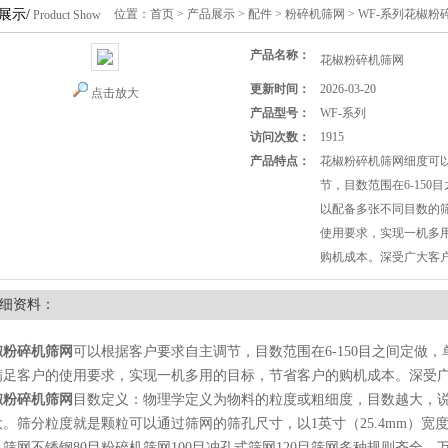
展示/
位置：
首页
>
产品展示
>
配件
>
粉碎机筛网
> WF-系列花椒粉
Product Show
产品名称：
花椒粉碎机筛网
更新时间：
2026-03-20
点击放大
产品型号：
WF-系列
访问次数：
1915
产品特点：
花椒粉碎机筛网细度可
节，目数范围在6-150
以配备多张不同目数的
使用要求，实现一机多
购机成本。深受广大客
细资料：
椒粉碎机筛网
可以根据客户要求自主调节，目数范围在6-150目之间定做
满足客户的使用要求，实现一机多用的目标，节省客户的购机成本。深受
椒粉碎机筛网
目数定义：物理学定义为物料的粒度或粗细度，目数越大，
大。筛分粒度就是颗粒可以通过筛网的筛孔尺寸，以1英寸（25.4mm）
筛网不锈钢80目粉碎机筛网100目冲孔式筛网120目筛网多种规则齐全，万能