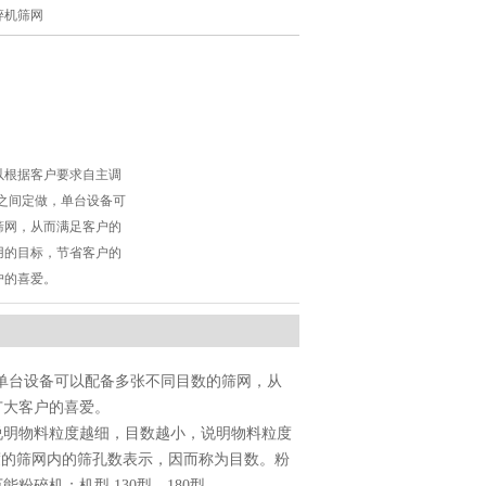
碎机筛网
以根据客户要求自主调
目之间定做，单台设备可
筛网，从而满足客户的
用的目标，节省客户的
户的喜爱。
，单台设备可以配备多张不同目数的筛网，从
广大客户的喜爱。
说明物料粒度越细，目数越小，说明物料粒度
宽度的筛网内的筛孔数表示，因而称为目数。粉
粉碎机；机型 130型、180型、