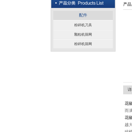
产品
配件
粉碎机刀具
颗粒机筛网
粉碎机筛网
详
花
而
花
越
碎机