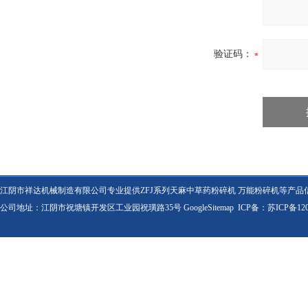
验证码：
江阴市祥达机械制造有限公司专业提供ZFJ系列天麻中草药粉碎机 万能粉碎机等产品
公司地址：江阴市祝塘镇开发区工业园祝璜路35号
GoogleSitemap
ICP备：
苏ICP备120