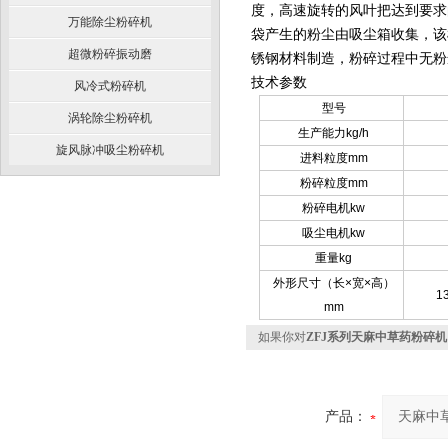
度，高速旋转的风叶把达到要求
万能除尘粉碎机
袋产生的粉尘由吸尘箱收集，该
超微粉碎振动磨
锈钢材料制造，粉碎过程中无粉
技术参数
风冷式粉碎机
型号
涡轮除尘粉碎机
生产能力kg/h
旋风脉冲吸尘粉碎机
进料粒度mm
粉碎粒度mm
粉碎电机kw
吸尘电机kw
重量kg
外形尺寸（长×宽×高）
1
mm
如果你对
ZFJ系列天麻中草药粉碎机
产品：