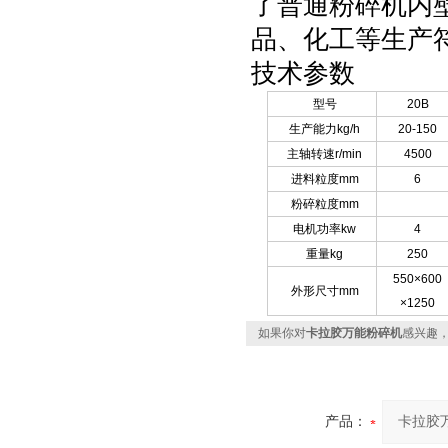
了普通粉碎机内
品、化工等生产符
技术参数
型号
20B
生产能力kg/h
20-150
主轴转速r/min
4500
进料粒度mm
6
粉碎粒度mm
电机功率kw
4
重量kg
250
550×600
外形尺寸mm
×1250
如果你对
卡拉胶万能粉碎机
感兴趣
产品：