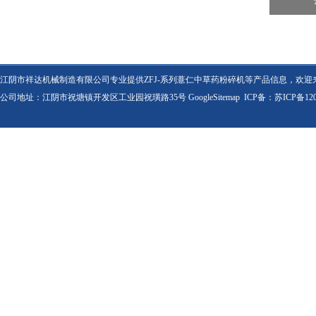
江阴市祥达机械制造有限公司专业提供ZFJ-系列薏仁中草药粉碎机等产品信息，欢迎
公司地址：江阴市祝塘镇开发区工业园祝璜路35号
GoogleSitemap
ICP备：
苏ICP备120