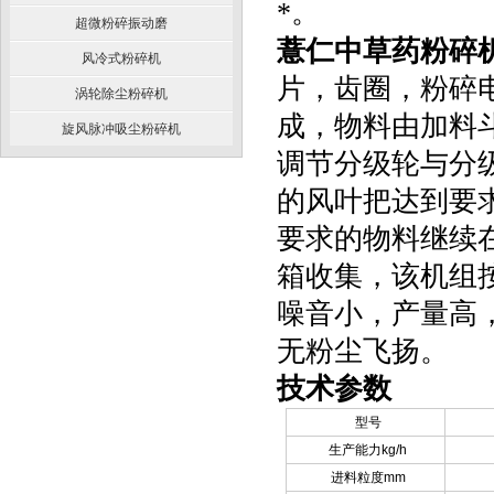
*。
超微粉碎振动磨
薏仁中草药粉碎
风冷式粉碎机
片，齿圈，粉碎
涡轮除尘粉碎机
成，物料由加料
旋风脉冲吸尘粉碎机
调节分级轮与分
的风叶把达到要
要求的物料继续
箱收集，该机组按
噪音小，产量高
无粉尘飞扬。
技术参数
型号
生产能力kg/h
进料粒度mm