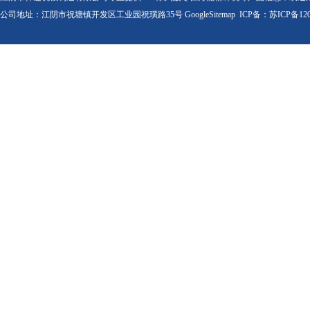
公司地址：江阴市祝塘镇开发区工业园祝璜路35号
GoogleSitemap
ICP备：
苏ICP备120