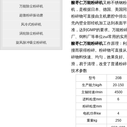
酸枣仁万能粉碎机
又称不锈钢粉
万能除尘粉碎机
机，是根据日本、德国、美国同
超微粉碎振动磨
粉碎物可直接由主机磨腔中排出
壳内壁全部经机加工达到表面平
风冷式粉碎机
准，达到GMP的要求。万能粉
涡轮除尘粉碎机
厂、饲料厂等单位zui常用的实
旋风脉冲吸尘粉碎机
酸枣仁万能粉碎机
工作原理：
利
撞而获得粉碎。粉碎物可直接从
碎物料快速、均匀，效果良好。
滑，易于清理，改变了普通粉碎
技术参数
型号
20B
生产能力kg/h
20-150
主轴转速r/min
4500
进料粒度mm
6
粉碎粒度mm
电机功率kw
4
重量kg
250