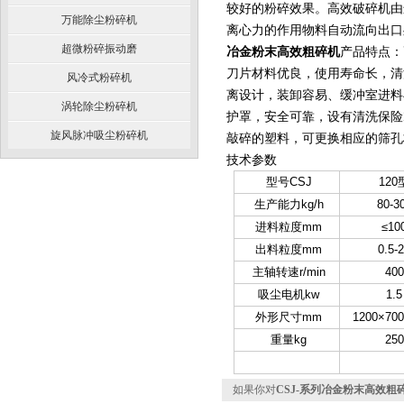
较好的粉碎效果。高效破碎机由
万能除尘粉碎机
离心力的作用物料自动流向出口
超微粉碎振动磨
冶金粉末高效粗碎机
产品特点：
刀片材料优良，使用寿命长，清
风冷式粉碎机
离设计，装卸容易、缓冲室进料
涡轮除尘粉碎机
护罩，安全可靠，设有清洗保险
旋风脉冲吸尘粉碎机
敲碎的塑料，可更换相应的筛孔
技术参数
型号CSJ
120
生产能力kg/h
80-3
进料粒度mm
≤10
出料粒度mm
0.5-
主轴转速r/min
400
吸尘电机kw
1.5
外形尺寸mm
1200×700
重量kg
250
如果你对
CSJ-系列冶金粉末高效粗