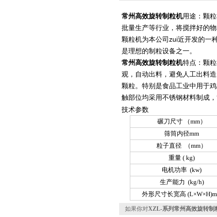
常州高效旋转制粒机
用途：颗粒
批量生产等行业，将搅拌好的物
颗粒机为本公司zui近开发的一
是理想的制粒设备之一。
常州高效旋转制粒机
特点：颗粒
观，自动出料，避免人工出料造
颗粒。特别是食品工业中用于鸡
触部位均采用不锈钢材料制成，
技术参数
碾刀尺寸 （mm）
筛筒内径mm
粒子直径 （mm）
重量 ( kg)
电机功率 (kw)
生产能力 (kg/h)
外形尺寸长宽高 (L×W×H)
如果你对
XZL-系列常州高效旋转制