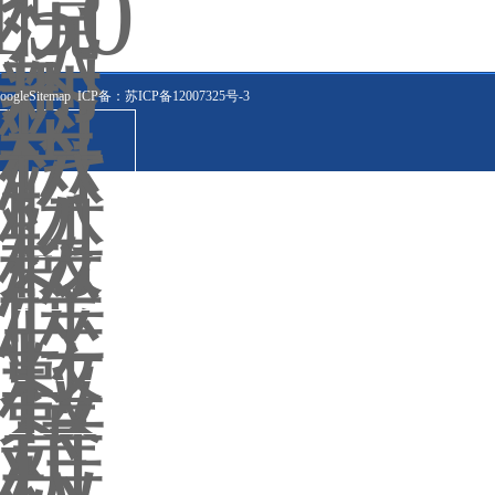
oogleSitemap
ICP备：
苏ICP备12007325号-3