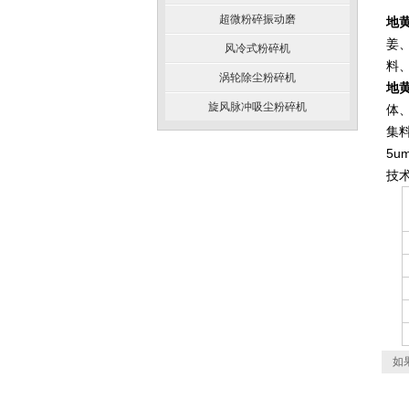
超微粉碎振动磨
地
姜
风冷式粉碎机
料
涡轮除尘粉碎机
地
旋风脉冲吸尘粉碎机
体
集
5
技
如果