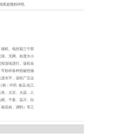
系列地黄超微粉碎机
、辅机、电控箱三个部
无筛、无网、粒度大小
过程连续进行。该机在
，可粉碎各种热敏性物
先进水平，该机广泛运
例：中药. 食品.化工.
、大米、大豆、大蒜、八
山楂、干姜、蒜片、白
皮、南瓜粉、调料）等工