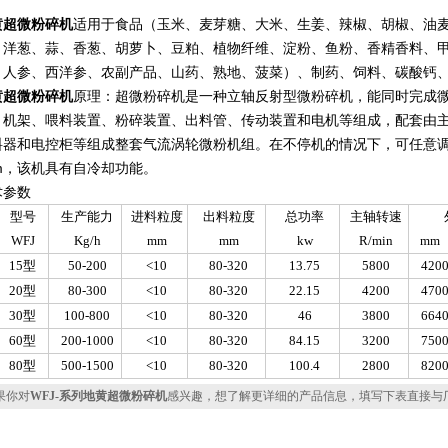
黄超微粉碎机
适用于食品（玉米、麦芽糖、大米、生姜、辣椒、胡椒、油
、洋葱、蒜、香葱、胡萝卜、豆粕、植物纤维、淀粉、鱼粉、香精香料、
、人参、西洋参、农副产品、山药、熟地、菠菜）、制药、饲料、碳酸钙
黄超微粉碎机
原理：超微粉碎机是一种立轴反射型微粉碎机，能同时完成
、机架、喂料装置、粉碎装置、出料管、传动装置和电机等组成，配套由
料器和电控柜等组成整套气流涡轮微粉机组。在不停机的情况下，可任意调
um，该机具有自冷却功能。
术参数
型号
生产能力
进料粒度
出料粒度
总功率
主轴转速
WFJ
Kg/h
mm
mm
kw
R/min
mm
15型
50-200
<10
80-320
13.75
5800
420
20型
80-300
<10
80-320
22.15
4200
470
30型
100-800
<10
80-320
46
3800
664
60型
200-1000
<10
80-320
84.15
3200
750
80型
500-1500
<10
80-320
100.4
2800
820
你对
WFJ-系列地黄超微粉碎机
感兴趣，想了解更详细的产品信息，填写下表直接与