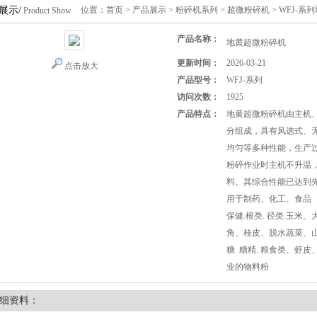
展示/
位置：
首页
>
产品展示
>
粉碎机系列
>
超微粉碎机
> WFJ-
Product Show
产品名称：
地黄超微粉碎机
更新时间：
2026-03-21
点击放大
产品型号：
WFJ-系列
访问次数：
1925
产品特点：
地黄超微粉碎机由主机
分组成，具有风选式、
均匀等多种性能，生产
粉碎作业时主机不升温
料。其综合性能已达到
用于制药、化工、食品 （
保健.根类. 径类.玉米
角、桂皮、脱水蔬菜、
糖. 糖精. 粮食类、虾
业的物料粉
细资料：