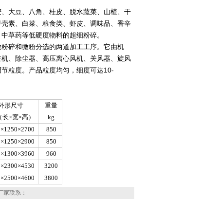
麦、大豆、八角、桂皮、脱水蔬菜、山楂、干
甲壳素、白菜、粮食类、虾皮、调味品、香辛
、中草药等低硬度物料的超细粉碎。
微粉碎和微粉分选的两道加工工序。它由机
主机、除尘器、高压离心风机、关风器、旋风
节粒度。产品粒度均匀，细度可达10-
外形尺寸
重量
（长×宽×高）
kg
0×1250×2700
850
0×1250×2900
850
0×1300×3960
960
0×2300×4530
3200
0×2500×4600
3800
厂家联系：