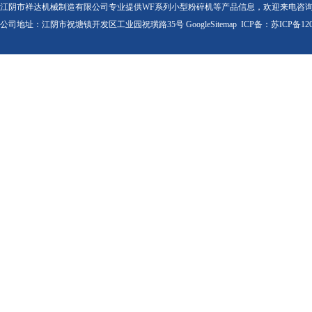
江阴市祥达机械制造有限公司专业提供WF系列小型粉碎机等产品信息，欢迎来电咨
公司地址：江阴市祝塘镇开发区工业园祝璜路35号
GoogleSitemap
ICP备：
苏ICP备120