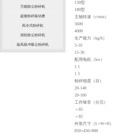
130型
万能除尘粉碎机
180型
超微粉碎振动磨
主轴转速（r/min）
5600
风冷式粉碎机
4000
涡轮除尘粉碎机
生产能力（kg/h）
旋风脉冲吸尘粉碎机
5-10
15-30
配用电机（kw）
1.1
1.5
粉碎细度（目）
20-140
20-160
工作噪音（分贝）
＜85
＜85
外形尺寸（L×W×H）
850×450×800