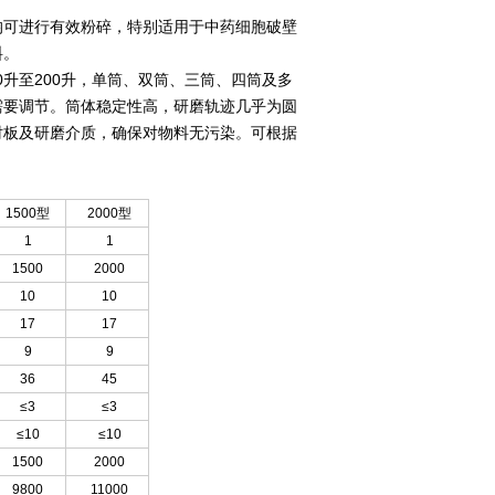
均可进行有效粉碎，特别适用于中药细胞破壁
料。
0升至200升，单筒、双筒、三筒、四筒及多
需要调节。筒体稳定性高，研磨轨迹几乎为圆
衬板及研磨介质，确保对物料无污染。可根据
1500型
2000型
1
1
1500
2000
10
10
17
17
9
9
36
45
≤3
≤3
≤10
≤10
1500
2000
9800
11000