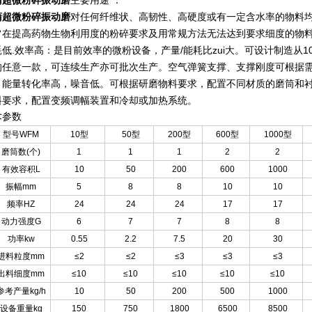
蒲超微粉碎振动磨
主要用途 ：
蒲超微粉碎振动磨
对任何纤维状、高韧性、高硬度或有一定含水率的物料
旨在提高药物生物利用度的粉碎要求及用常规方法无法达到要求细度的物
耗低.效率高：是目前效率的微粉设备，产量/能耗比zui大。可设计制造从1
的任意一款，可连续生产亦可批次生产。空气弹簧支撑、支撑刚度可根据
，能量转化率高，噪音低。可根据研磨物料要求，配置不同材质的磨筒和
料要求，配置变频调幅装置和冷却或加热系统。
术参数
型号WFM
10型
50型
200型
600型
1000型
磨筒数(个)
1
1
1
2
2
有效容积L
10
50
200
600
1000
振幅mm
5
8
8
10
10
频率HZ
24
24
24
17
17
动力强度G
6
7
7
8
8
功率kw
0.55
2.2
7.5
20
30
进料粒度mm
≤2
≤2
≤3
≤3
≤3
出料细度mm
≤10
≤10
≤10
≤10
≤10
参考产量kg/h
10
50
200
500
1000
设备重量kg
150
750
1800
6500
8500