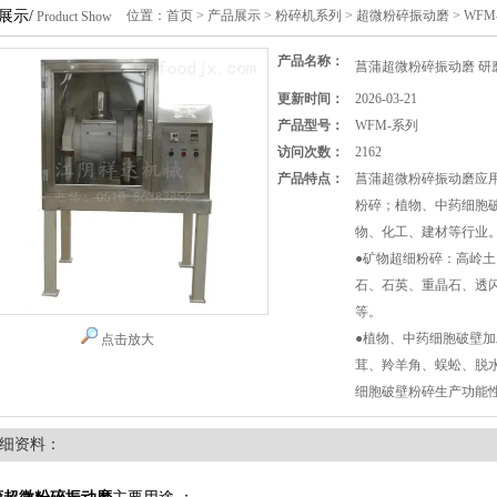
展示/
位置：
首页
>
产品展示
>
粉碎机系列
>
超微粉碎振动磨
> WF
Product Show
产品名称：
菖蒲超微粉碎振动磨 研
更新时间：
2026-03-21
产品型号：
WFM-系列
访问次数：
2162
产品特点：
菖蒲超微粉碎振动磨应
粉碎；植物、中药细胞
物、化工、建材等行业
●矿物超细粉碎：高岭
石、石英、重晶石、透
等。
●植物、中药细胞破壁加
点击放大
茸、羚羊角、蜈蚣、脱
细胞破壁粉碎生产功能
细资料：