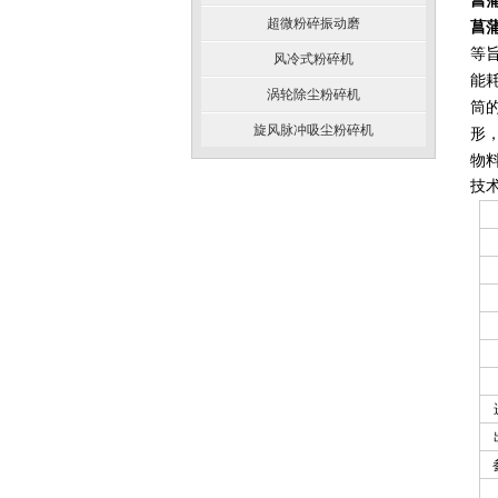
菖
超微粉碎振动磨
菖
等
风冷式粉碎机
能
涡轮除尘粉碎机
筒
旋风脉冲吸尘粉碎机
形
物
技