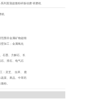
M-系列菖蒲超微粉碎振动磨 研磨机
磨机
用范围非金属矿物超细
破壁加工；金属氧化
。
土、石墨、方解石、长
闪石、滑石、电气石
工：灵芝、 虫草、 鹿
水蔬菜、果品、中草药
性微粉。