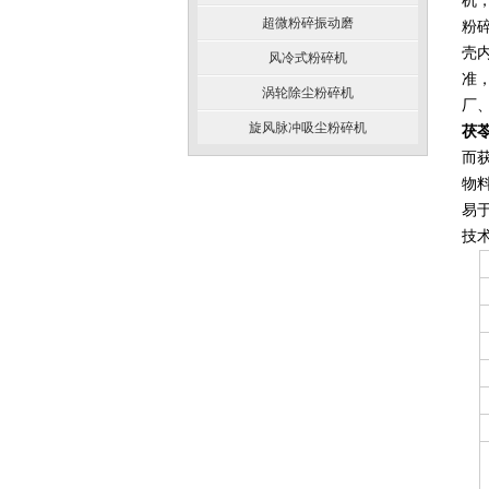
机
超微粉碎振动磨
粉
壳
风冷式粉碎机
准
涡轮除尘粉碎机
厂
旋风脉冲吸尘粉碎机
茯
而
物
易
技