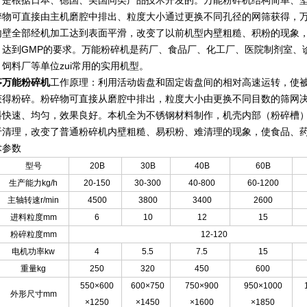
，是根据日本、德国、美国同类产品技术开发的。
万能粉碎机结构简单、
碎物可直接由主机磨腔中排出、粒度大小通过更换不同孔径的网筛获得，
内壁全部经机加工达到表面平滑，改变了以前机型内壁粗糙、积粉的现象
，达到GMP的要求。万能粉碎机是药厂、食品厂、化工厂、医院制剂室、
、饲料厂等单位zui常用的实用机型。
苓万能粉碎机
工作原理：
利用活动齿盘和固定齿盘间的相对高速运转，使
获得粉碎。粉碎物可直接从磨腔中排出，粒度大小由更换不同目数的筛网
料快速、均匀，效果良好。本机全为不锈钢材料制作，机壳内部（粉碎槽
于清理，改变了普通粉碎机内壁粗糙、易积粉、难清理的现象，使食品、药
术参数
型号
20B
30B
40B
60B
生产能力kg/h
20-150
30-300
40-800
60-1200
主轴转速r/min
4500
3800
3400
2600
进料粒度mm
6
10
12
15
粉碎粒度mm
12-120
电机功率kw
4
5.5
7.5
15
重量kg
250
320
450
600
550×600
600×750
750×900
950×1000
外形尺寸mm
×1250
×1450
×1600
×1850