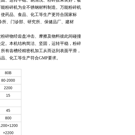
坚固、运转平稳、易清冼、粉碎效果良好，被
万能粉碎机为全不锈钢材料制造。万能粉碎机
，使药品、食品、化工等生产更符合国家标
诊所、门诊部、研究所、保健品厂、建材
被粉碎物经齿盘冲击、摩擦及物料彼此间碰撞
决定。本机结构简洁、坚固，运转平稳，粉碎
）所有齿槽经精密机加工从而达到表面平滑，
品、化工等生产符合GMP要求。
80B
80-2000
2200
15
45
800
1200×1200
×2200