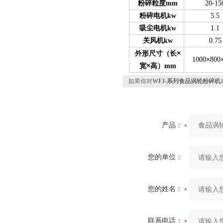
粉碎粒度mm
20-15
粉碎电机kw
5.5
吸尘电机kw
1.1
关风机kw
0.75
×
外形尺寸（长
×
1000
800
×
宽
高）mm
如果你对
WFJ-系列食品涡轮粉碎机
产品：
您的单位：
您的姓名：
联系电话：