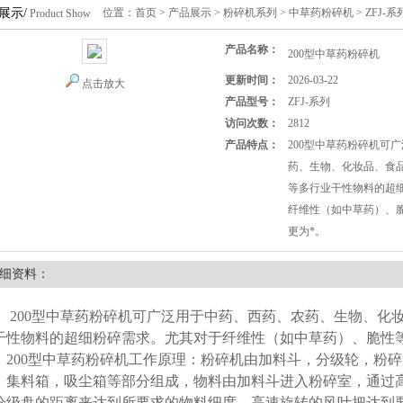
展示/
位置：
首页
>
产品展示
>
粉碎机系列
>
中草药粉碎机
> ZFJ-
Product Show
产品名称：
200型中草药粉碎机
更新时间：
2026-03-22
点击放大
产品型号：
ZFJ-系列
访问次数：
2812
产品特点：
200型中草药粉碎机可
药、生物、化妆品、食
等多行业干性物料的超
纤维性（如中草药）、
更为*。
细资料：
00型中草药粉碎机可广泛用于中药、西药、农药、生物、化妆
干性物料的超细粉碎需求。尤其对于纤维性（如中草药）、脆性
00型中草药粉碎机工作原理：粉碎机由加料斗，分级轮，粉碎
，集料箱，吸尘箱等部分组成，物料由加料斗进入粉碎室，通过
分级盘的距离来达到所要求的物料细度，高速旋转的风叶把达到