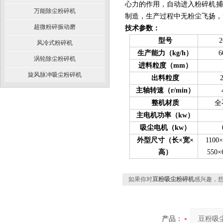
心力的作用，自动进入粉碎机捕
万能除尘粉碎机
制造，生产过程中无粉尘飞扬，
超微粉碎振动磨
技术参数：
型号
风冷式粉碎机
生产能力（
kg/h
）
6
涡轮除尘粉碎机
进料粒度
（
mm
）
旋风脉冲吸尘粉碎机
出料粒度
主轴转速
（
r/min
）
整机材质
全
主
电机功率（kw）
吸尘电机
（kw）
外型尺寸（长×宽×
1100×
高）
550×
如果你对
豆粉吸尘粉碎机
感兴趣，
产品：