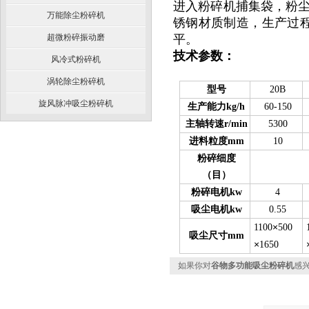
进入粉碎机捕集袋，粉尘
万能除尘粉碎机
锈钢材质制造，生产过
超微粉碎振动磨
平。
技术参数：
风冷式粉碎机
涡轮除尘粉碎机
型号
20B
旋风脉冲吸尘粉碎机
生产能力kg/h
60-150
主轴转速r/min
5300
进料粒度mm
10
粉碎细度
（目）
粉碎电机kw
4
吸尘电机kw
0.55
×
1100
500
吸尘尺寸mm
×
1650
如果你对
谷物多功能吸尘粉碎机
感