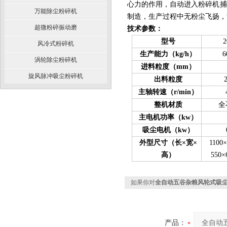
心力的作用，自动进入粉碎机捕
万能除尘粉碎机
制造，生产过程中无粉尘飞扬，
超微粉碎振动磨
技术参数：
型号
风冷式粉碎机
生产能力（
kg/h
）
6
涡轮除尘粉碎机
进料粒度
（
mm
）
旋风脉冲吸尘粉碎机
出料粒度
主轴转速
（
r/min
）
整机材质
全
主
电机功率（kw）
吸尘电机
（kw）
外型尺寸（长×宽×
1100×
高）
550×
如果你对
全自动五谷杂粮风轮式吸
产品：