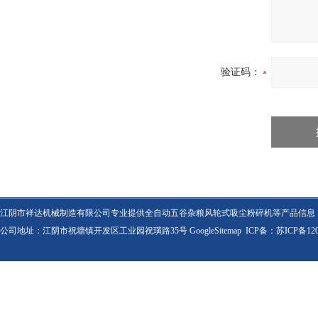
验证码：
江阴市祥达机械制造有限公司专业提供全自动五谷杂粮风轮式吸尘粉碎机等产品信息
公司地址：江阴市祝塘镇开发区工业园祝璜路35号
GoogleSitemap
ICP备：
苏ICP备120