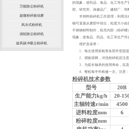
的现象，使药品、食品、化工等生产
万能除尘粉碎机
部、研究所、保健品厂、建材厂、
超微粉碎振动磨
羊饲料粉碎机工作原理：利用活动
物可直接从磨腔中排出，粒度大小由
风冷式粉碎机
不锈钢材料制作，机壳内部（粉碎槽
涡轮除尘粉碎机
现象，使食品、药品、化工等生产符
旋风脉冲吸尘粉碎机
维护及保养：
1、每次使用前检查各部件坚固是
2、调换筛网，冲洗粉碎机应注意
3、为延长轴承的使用寿命，应及时添
4、整机每半年检修一次。注意：
粉碎机技术参数
型号
20B
生产能力kg/h
20-15
主轴转速r/min
4500
进料粒度mm
6
粉碎粒度mm