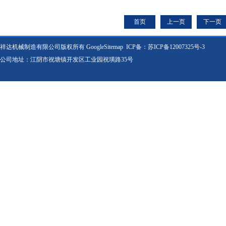
碎效果好 破碎机
首页
上一页
下一页
祥达机械制造有限公司版权所有
GoogleSitemap
ICP备：
苏ICP备12007325号-3
公司地址：江阴市祝塘镇开发区工业园祝璜路35号