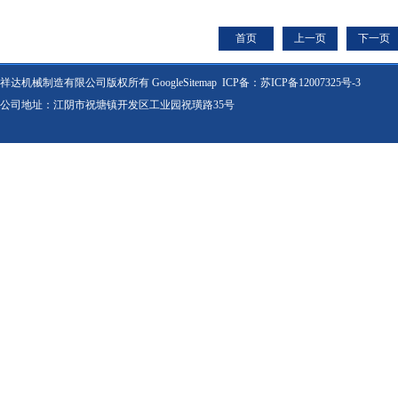
合机
首页
上一页
下一页
祥达机械制造有限公司版权所有
GoogleSitemap
ICP备：
苏ICP备12007325号-3
公司地址：江阴市祝塘镇开发区工业园祝璜路35号