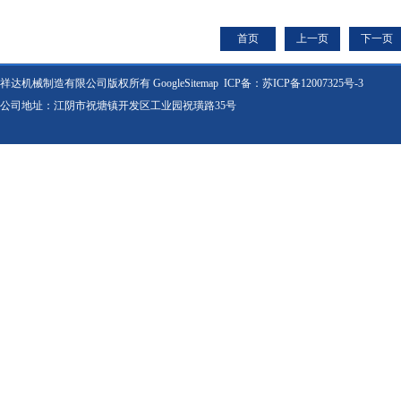
吸尘粉碎机
首页
上一页
下一页
祥达机械制造有限公司版权所有
GoogleSitemap
ICP备：
苏ICP备12007325号-3
公司地址：江阴市祝塘镇开发区工业园祝璜路35号