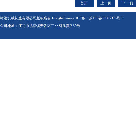
首页
上一页
下一页
祥达机械制造有限公司版权所有
GoogleSitemap
ICP备：
苏ICP备12007325号-3
公司地址：江阴市祝塘镇开发区工业园祝璜路35号